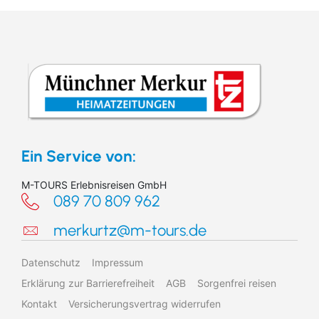
Suchen & Buchen
Ein Service von:
M-TOURS Erlebnisreisen GmbH
089 70 809 962
Reiseart
merkurtz@m-tours.de
Eigenanreise
Deutschland
Datenschutz
Impressum
Zielgebiet
Schiff
Europa
Erklärung zur Barrierefreiheit
AGB
Sorgenfrei reisen
Kontakt
Versicherungsvertrag widerrufen
Suchen