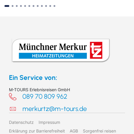
Suchen & Buchen
Ein Service von:
M-TOURS Erlebnisreisen GmbH
089 70 809 962
Reiseart
merkurtz@m-tours.de
Eigenanreise
Deutschland
Datenschutz
Impressum
Zielgebiet
Schiff
Europa
Erklärung zur Barrierefreiheit
AGB
Sorgenfrei reisen