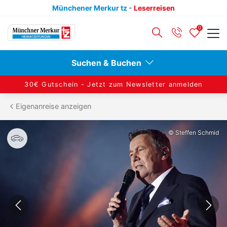
Münchener Merkur tz -
Leserreisen
0
Zurück
Zurück
Suchen & Buchen
Reisekategorien anzeigen
Reiseziele anzeigen
30€ Gutschein -
Jetzt zum Newsletter anmelden
Eigenanreise anzeigen
Alleinreisende
Berlin
© Steffen Schmid
Aktivreisen
Dresden
Adventsreisen
Hamburg
Konzertreisen
Leipzig
Kulturreisen
Nord- & Ostsee
Städtereisen
Ruhr & Rhein