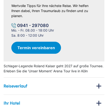
Wertvolle Tipps für Ihre nächste Reise. Wir helfen
Ihnen dabei, Ihren Traumurlaub zu finden und zu
planen.
0941 - 297080
Mo. - Fr. 08.00 - 18:00 Uhr
Sa. 8:00 - 12:00 Uhr
Termin vereinbaren
Schlager-Legende Roland Kaiser geht 2027 auf große Tournee.
Erleben Sie die 'Unser Moment' Arena Tour live in Köln
Reiseverlauf
Erleben Sie eine unvergessliche Reise in die
Domstadt Köln
und freuen Sie sich auf ein musikalisches Highlight voller
Ihr Hotel
Emotionen: die „Unser Moment Tour 2027“ von Roland Kaiser