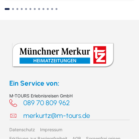
Suchen & Buchen
Ein Service von:
M-TOURS Erlebnisreisen GmbH
089 70 809 962
Reiseart
merkurtz@m-tours.de
Eigenanreise
Deutschland
Datenschutz
Impressum
Zielgebiet
Schiff
Europa
Erklärung zur Barrierefreiheit
AGB
Sorgenfrei reisen