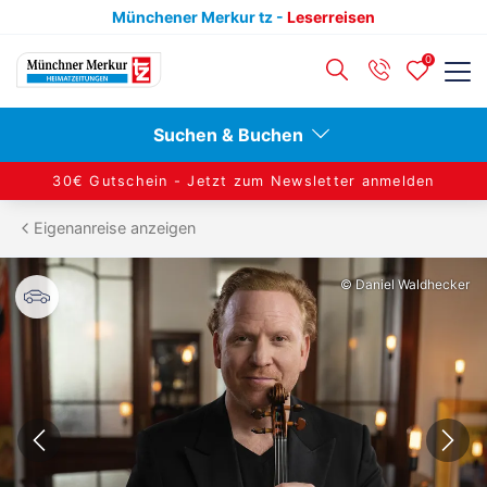
Münchener Merkur tz -
Leserreisen
0
Zurück
Zurück
Suchen & Buchen
Reisekategorien anzeigen
Reiseziele anzeigen
30€ Gutschein -
Jetzt zum Newsletter anmelden
Eigenanreise anzeigen
Alleinreisende
Berlin
© Daniel Waldhecker
Aktivreisen
Dresden
Adventsreisen
Hamburg
Konzertreisen
Leipzig
Kulturreisen
Nord- & Ostsee
Städtereisen
Ruhr & Rhein