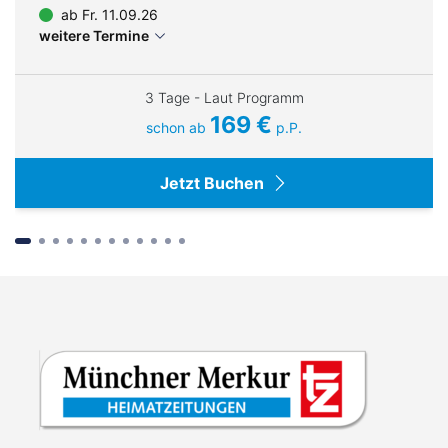
ab Fr. 11.09.26
Dirigent: Jaap van Zweden
weitere Termine
Beginn: 20 Uhr
3 Tage - Laut Programm
Motel One Hamburg
Motel One Hamburg
169 €
Fleetinsel
Fleetinsel
schon ab
p.P.
Foyereinlass: 19 Uhr
Motel One
Motel One
Großer Saal Elbphilharmonie
Jetzt Buchen
Programm:
Edward Elgar
Konzert für Violine und Orchester h-Moll op. 61
– Pause –
Ludwig van Beethoven
Sinfonie Nr. 5 c-Moll op. 67
Suchen & Buchen